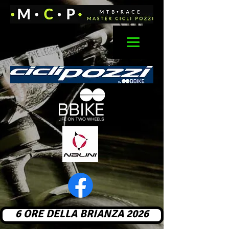
6 ORE DELLA BRIANZA 2026