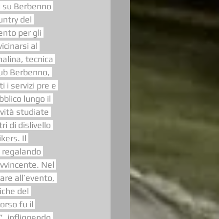
i su Berbenno 
untry del 
nto per gli 
cinarsi al 
alina, tecnica 
lub Berbenno, 
i servizi pre e 
blico lungo il 
vità studiate 
di dislivello 
ers. Il 
, regalando 
vvincente. Nel 
are all’evento, 
che del 
rso fu il 
, infliggendo 