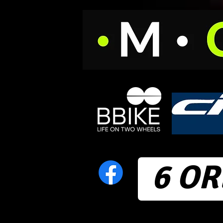
6 OR
Home
News
Calendari