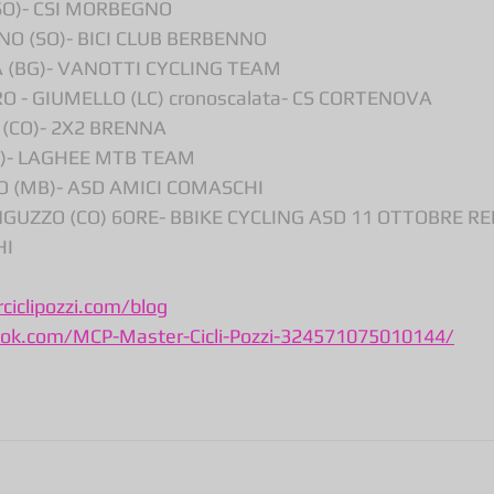
SO)- CSI MORBEGNO
O (SO)- BICI CLUB BERBENNO
 (BG)- VANOTTI CYCLING TEAM
 - GIUMELLO (LC) cronoscalata- CS CORTENOVA
(CO)- 2X2 BRENNA
O)- LAGHEE MTB TEAM
O (MB)- ASD AMICI COMASCHI
UZZO (CO) 6ORE- BBIKE CYCLING ASD 11 OTTOBRE RE
HI
iclipozzi.com/blog
ok.com/MCP-Master-Cicli-Pozzi-324571075010144/