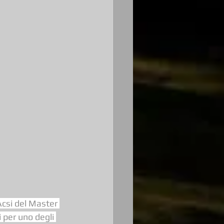
Acsi del Master 
 per uno degli 