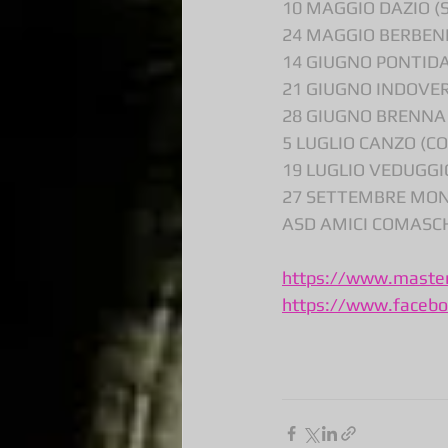
10 MAGGIO DAZIO (
24 MAGGIO BERBENN
14 GIUGNO PONTIDA
21 GIUGNO INDOVERO
28 GIUGNO BRENNA 
5 LUGLIO CANZO (C
19 LUGLIO VEDUGGI
27 SETTEMBRE MONG
ASD AMICI COMASC
https://www.masterc
https://www.facebo