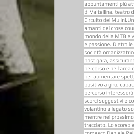
appuntamenti più att
di Valtellina, teatro 
Circuito dei Mulini.U
amanti del cross coun
mondo della MTB e vi
e passione. Dietro le
società organizzatric
post gara, assicurand
percorso e nell’area 
per aumentare spettac
positivo a giro, capa
percorso interesserà 
scorci suggestivi e c
volantino allegato so
mentre nel prossimo 
tracciato. Lo scorso a
comasco Daniele Raino