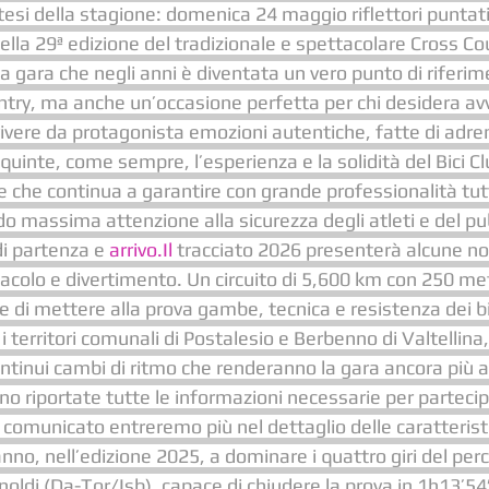
esi della stagione: domenica 24 maggio riflettori puntat
della 29ª edizione del tradizionale e spettacolare Cross Co
na gara che negli anni è diventata un vero punto di riferime
try, ma anche un’occasione perfetta per chi desidera avvi
vere da protagonista emozioni autentiche, fatte di adren
 quinte, come sempre, l’esperienza e la solidità del Bici C
e che continua a garantire con grande professionalità tutti 
o massima attenzione alla sicurezza degli atleti e del pub
di partenza e 
arrivo.Il
 tracciato 2026 presenterà alcune no
olo e divertimento. Un circuito di 5,600 km con 250 metri 
ce di mettere alla prova gambe, tecnica e resistenza dei bik
i territori comunali di Postalesio e Berbenno di Valtellina
ontinui cambi di ritmo che renderanno la gara ancora più a
no riportate tutte le informazioni necessarie per partecip
comunicato entreremo più nel dettaglio delle caratteristi
nno, nell’edizione 2025, a dominare i quattro giri del perco
ldi (Da-Tor/Isb), capace di chiudere la prova in 1h13’54”