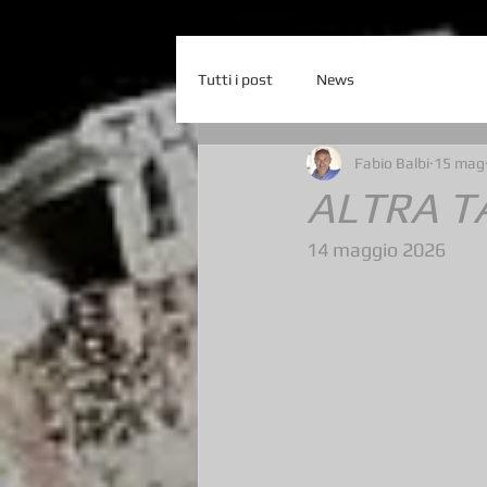
Tutti i post
News
Fabio Balbi
15 mag
ALTRA T
14 maggio 2026