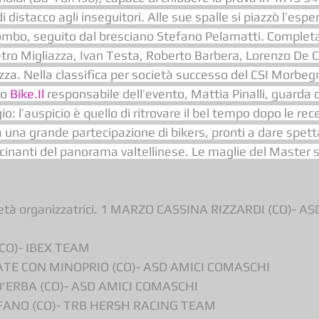
i distacco agli inseguitori. Alle sue spalle si piazzò l’esper
mbo, seguito dal bresciano Stefano Pelamatti. Completa
tro Migliazza, Ivan Testa, Roberto Barbera, Lorenzo De C
zza. Nella classifica per società successo del CSI Morbeg
o 
Bike.Il
 responsabile dell’evento, Mattia Pinalli, guarda c
: l’auspicio è quello di ritrovare il bel tempo dopo le rec
 una grande partecipazione di bikers, pronti a dare spett
scinanti del panorama valtellinese. Le maglie del Master s
ocietà organizzatrici. 1 MARZO CASSINA RIZZARDI (CO)- AS
CO)- IBEX TEAM
E CON MINOPRIO (CO)- ASD AMICI COMASCHI
D'ERBA (CO)- ASD AMICI COMASCHI
FANO (CO)- TRB HERSH RACING TEAM