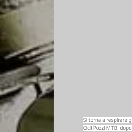
Si torna a respirare 
Cicli Pozzi MTB, dopo