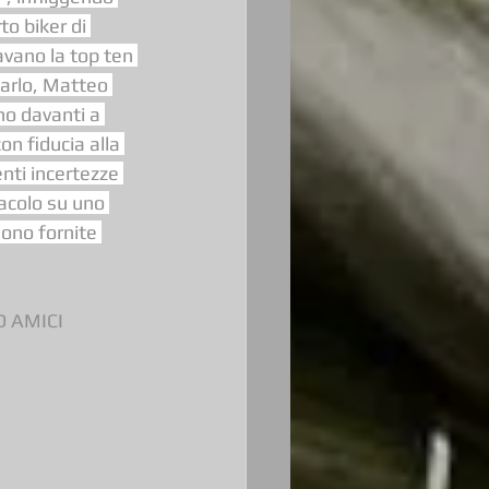
to biker di 
vano la top ten 
arlo, Matteo 
no davanti a 
on fiducia alla 
enti incertezze 
acolo su uno 
ono fornite 
D AMICI 