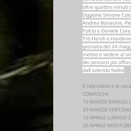
oltre quattro minuti d
Oggiono Simone Colo
Andrea Bonacina, Pie
Folcio e Daniele Cora
Trb Hersh e Hardenn
giornata del 24 maggio
meteo e vedere al via
dei percorsi più affa
dall’azienda Nalini
Il calendario e le s
COMASCHI
15 MARZO BINAGO (
29 MARZO VERTEMAT
12 APRILE LURAGO 
26 APRILE MONTOR