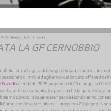
 2025
Tempo di lettura: 2 min
TA LA GF CERNOBBIO
rnobbio; entra la gara di Lurago D’Erba.Ci sono alcune not
passionati di mtb, ed agli amici del circuito off road dell
 
Pozzi.Il
 calendario 2025 proponeva il 29 giungo, la Gf di C
e, tramite un comunicato, precisa che la gara è stata ann
 abbiamo dovuto “sospendere“ per il secondo anno consecu
i Como che doveva svolgersi il prossimo 29 giugno. Nonos
assione per una nuova normativa non potevamo garantire la