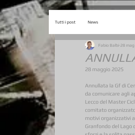
Tutti i post
News
Fabio Balbi
28 mag
ANNULLA
28 maggio 2025
Annullata la Gf di Ce
da comunicare agli ap
Lecco del Master Cicli
comitato organizzator
motivi organizzativi
Granfondo del Lago d
sforzi e la solita p