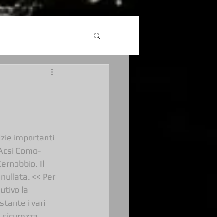
izie importanti 
’Acsi Como-
ernobbio. Il 
ullata. << Per 
tivo la 
tante i vari 
 sicurezza 