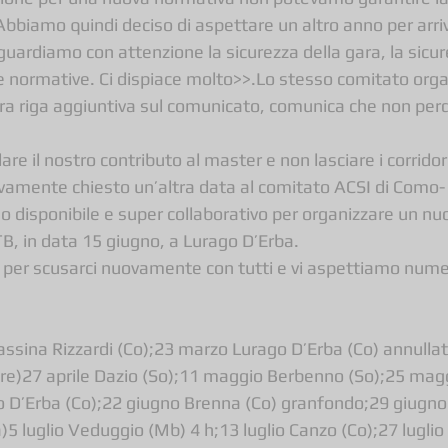
 Abbiamo quindi deciso di aspettare un altro anno per arriv
guardiamo con attenzione la sicurezza della gara, la sicure
rie normative. Ci dispiace molto>>.Lo stesso comitato orga
ra riga aggiuntiva sul comunicato, comunica che non perd
are il nostro contributo al master e non lasciare i corridor
mente chiesto un’altra data al comitato ACSI di Como- 
so disponibile e super collaborativo per organizzare un nu
, in data 15 giugno, a Lurago D’Erba.
 per scusarci nuovamente con tutti e vi aspettiamo nume
ssina Rizzardi (Co);23 marzo Lurago D’Erba (Co) annullata
zzare)27 aprile Dazio (So);11 maggio Berbenno (So);25 mag
o D’Erba (Co);22 giugno Brenna (Co) granfondo;29 giugno
5 luglio Veduggio (Mb) 4 h;13 luglio Canzo (Co);27 luglio