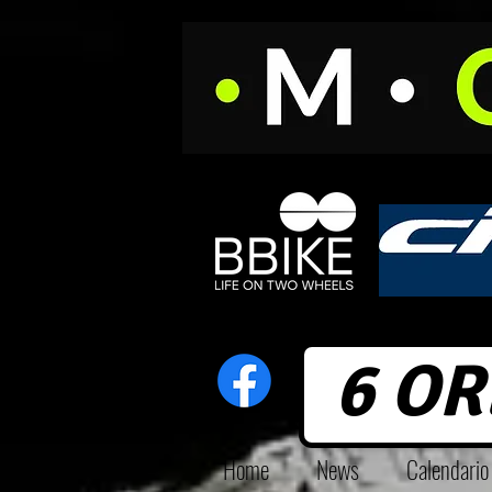
6 OR
Home
News
Calendari