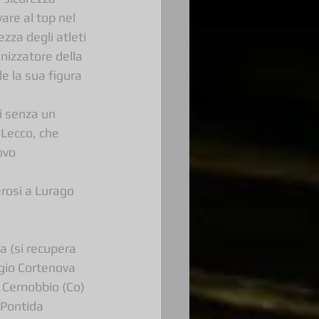
are al top nel 
zza degli atleti 
nizzatore della 
e la sua figura 
i senza un 
Lecco, che 
ovo 
rosi a Lurago 
 (si recupera 
gio Cortenova 
 Cernobbio (Co) 
 Pontida 