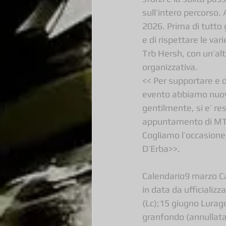
sull’intero percorso.
2026. Prima di tutto 
e di rispettare le va
Trb Hersh, con un’alt
organizzativa.
<< Per supportare e d
evento abbiamo nuova
gentilmente, si e’ re
appuntamento di MTB
Cogliamo l’occasione
D’Erba>>.
Calendario9 marzo Ca
in data da ufficiali
(Lc);15 giugno Lurag
granfondo (annullata)