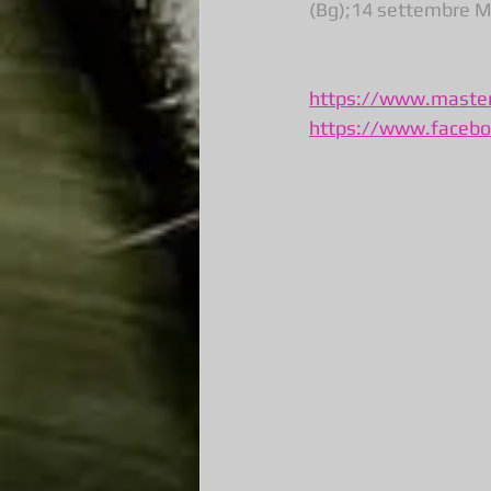
(Bg);14 settembre M
https://www.masterc
https://www.facebo