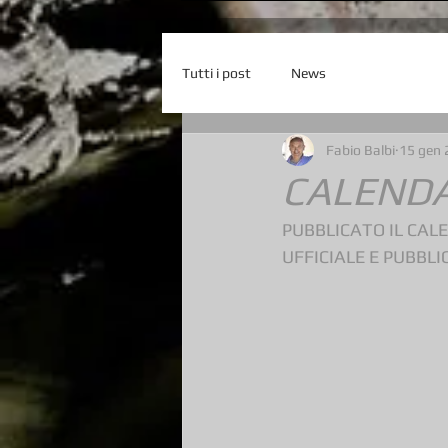
Tutti i post
News
Fabio Balbi
15 gen 
CALENDA
PUBBLICATO IL CAL
UFFICIALE E PUBB