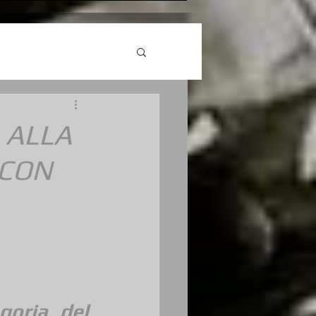
, ALLA
 CON
oria del 