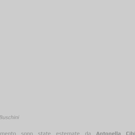
 Buschini
ziamento sono state esternate da 
Antonella Cib