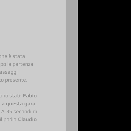
one è stata 
po la partenza 
passaggi 
ico presente.
ono stati: 
Fabio 
a a questa gara
. 
 A 35 secondi di 
l podio 
Claudio 