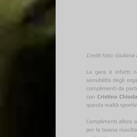
Credit foto: Giuliana 
La gara è infatti n
sensibilità degli orga
complimenti da parte 
con 
Cristina Chiod
questa realtà sportiv
Complimenti allora a
per la buona riuscit