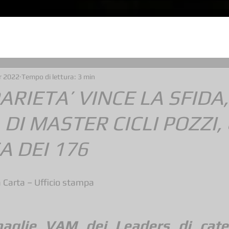
r 2022
Tempo di lettura: 3 min
ARIETA’ VINCE LA SFIDA
 DI MASTER CICLI POZZI,
A DEI 176
 Carta – Ufficio stampa
aglie VAM dei Leaders di categ