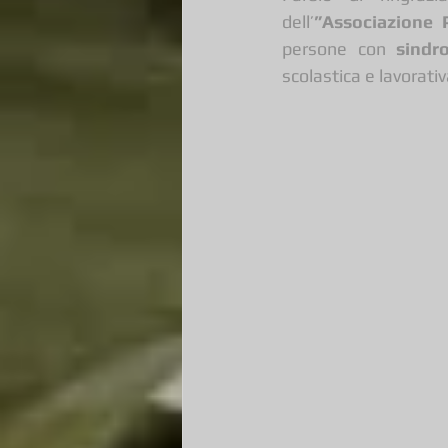
dell’
”Associazione 
persone con 
sind
scolastica e lavorativ