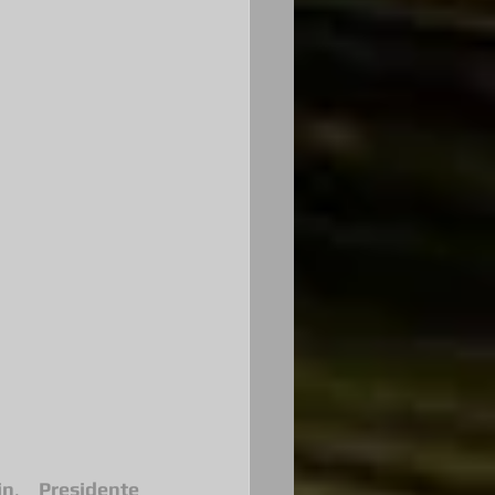
in
, 
Presidente