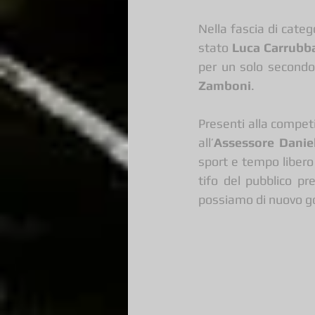
Nella fascia di categ
stato 
Luca Carrubb
per un solo secondo.
Zamboni
.
Presenti alla competi
all’
Assessore Daniel
sport e tempo libero
tifo del pubblico pr
possiamo di nuovo go