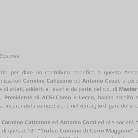
Buschini 
ata per dare un contributo benefico a questa Associ
nizzatori 
Carmine Catizzone 
ed
 Antonio Cozzi
, a cui 
di atleti, addetti ai lavori e da parte del c.o. di 
Master 
a
, 
Presidente di ACSI Como e Lecco
, hanno accolto a
a, inserendo la competizione nel ventaglio di gare del circ
 
Carmine Catizzone
 ed 
Antonio Cozzi
 ed alla società 
a di questo 13° 
“Trofeo Comune di Cerro Maggiore”
, 