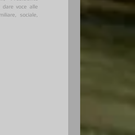
 dare voce alle 
liare, sociale, 