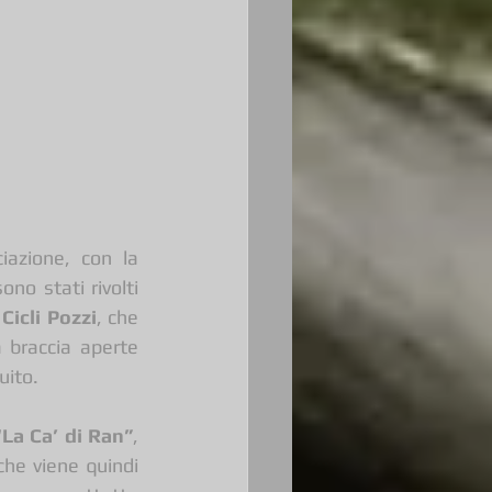
azione, con la 
sono stati rivolti 
Cicli Pozzi
, che 
 braccia aperte 
uito.
“La Ca’ di Ran”
, 
che viene quindi 