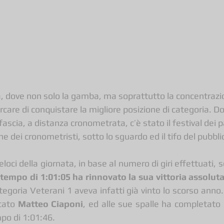
, dove non solo la gamba, ma soprattutto la concentrazi
are di conquistare la migliore posizione di categoria. Do
fascia, a distanza cronometrata, c’è stato il festival dei 
ne dei cronometristi, sotto lo sguardo ed il tifo del pubbl
veloci della giornata, in base al numero di giri effettuati, s
 tempo di 1:01:05 ha rinnovato la sua vittoria assolut
categoria Veterani 1 aveva infatti già vinto lo scorso anno.
cato 
Matteo Ciaponi
, ed alle sue spalle ha completato i
po di 1:01:46.