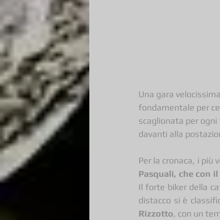
Una gara velocissima
fondamentale per cerc
scaglionata per ogni 
davanti alla postazio
Per la cronaca, i più 
Pasquali, che con il
Il forte biker della 
distacco si è classifi
Rizzotto
, con un tem