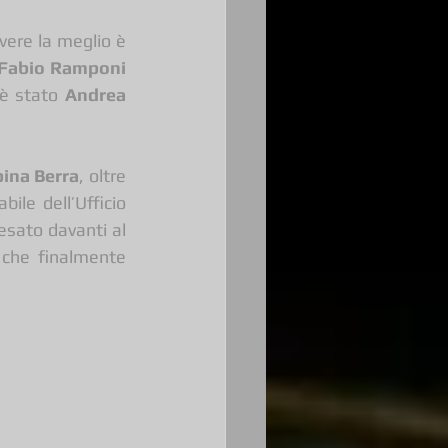
vere la meglio è 
Fabio Ramponi
è stato 
Andrea 
ina Berra
, oltre 
ile dell’Ufficio 
esato davanti al 
 che finalmente 