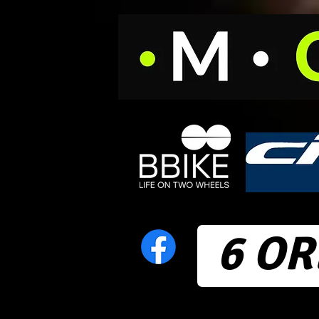
6 OR
Home
News
Calendari