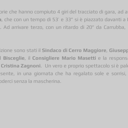
orie che hanno compiuto 4 giri del tracciato di gara, ad a
a
, che con un tempo di 53’ e 33” si è piazzato davanti a 
 Ad arrivare terzo, con un ritardo di 20” da Carrubba, 
zione sono stati il 
Sindaco di Cerro Maggiore
, 
Giusepp
 Bisceglie
, il 
Consigliere Mario Masetti
 e la responsab
 
Cristina Zagnoni
.  Un vero e proprio spettacolo si è pal
esente, in una giornata che ha regalato sole e sorrisi,
derci senza la mascherina.