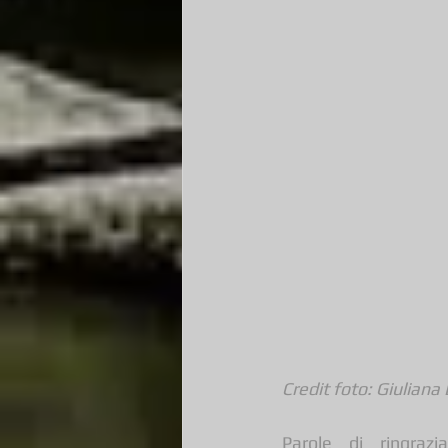
Credit foto: Giuliana
Parole di ringra