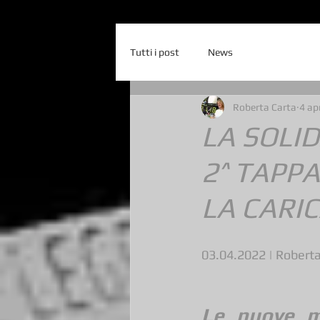
Tutti i post
News
Roberta Carta
4 ap
LA SOLID
2^ TAPPA
LA CARIC
03.04.2022 | Roberta
Le nuove m