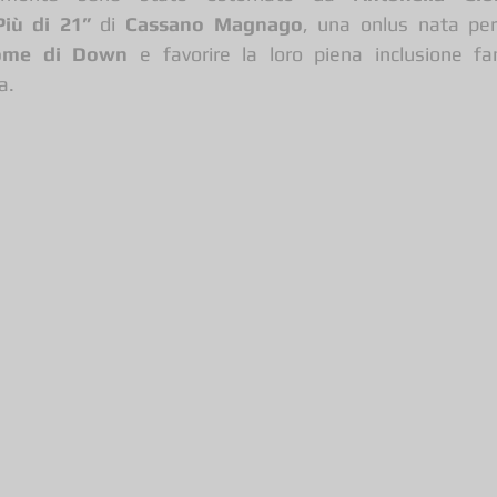
Più di 21”
 di 
Cassano Magnago
, una onlus nata per
rome di Down
 e favorire la loro piena inclusione fami
a.