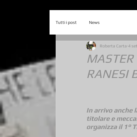
Tutti i post
News
Roberta Carta
4 se
MASTER C
RANESI B
In arrivo anche 
titolare e mecca
organizza il 1° 