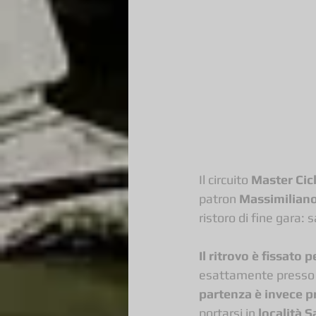
Il circuito 
Master Cicl
patron 
Massimilian
ristoro di fine gara:
Il ritrovo è fissato p
esattamente presso i
partenza è invece pr
portarsi in 
località 