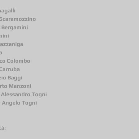
agalli
Scaramozzino
 Bergamini
mini
Cazzaniga
a
co Colombo
Carruba
zio Baggi
rto Manzoni
 
Alessandro Togni
 
Angelo Togni
tà: