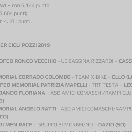
NNA
 – con 6.144 punti; 
 5.604 punti;
on 4.101 punti.
R CICLI POZZI 2019
ROFEO RONCO VECCHIO - 
US CASSINA RIZZARDI
 – CAS
EMORIAL CORRADO COLOMBO - 
TEAM X-BIKE
 – ELLO (L
OFEO MEMORIAL PATRIZIA MAPELLI - 
TRT TESTA
 – LE
RDANDO FLORIANA – 
ASD AMICI COMASCHI/RAMPI CLU
O)
MORIAL ANGELO RATTI - 
ASD AMICI COMASCHI/RAMPI
CO)
COLMEN RACE – 
GRUPPO BI MORBEGNO
 – DAZIO (SO) 