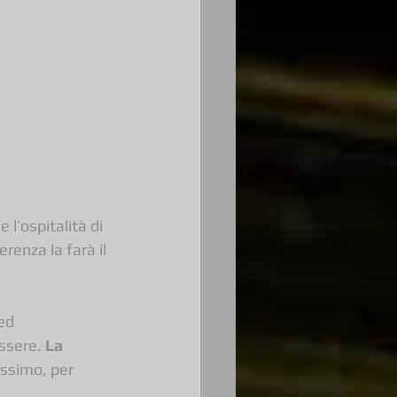
 l’ospitalità di 
renza la farà il 
 ed 
essere. 
La 
issimo, per 