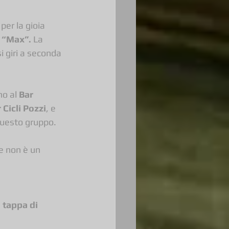
per la gioia 
 
“Max”.
 La 
i giri a seconda 
o al 
Bar 
 Cicli Pozzi
, e 
 questo gruppo.
 e non è un 
 tappa di 