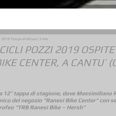
t 2019
Tempo di lettura: 3 min
ICLI POZZI 2019 OSPITE
IKE CENTER, A CANTU’ (
la 12^ tappa di stagione, dove Massimiliano R
nico del negozio “Ranesi Bike Center” con s
Trofeo “TRB Ranesi Bike – Hersh”