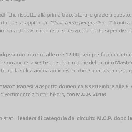
ifiche rispetto alla prima tracciatura, e grazie a questo, 
nta due strappi in più 
“Così, tanto per gradire …”
, ironizza
ro sarà di nove chilometri e mezzo, da ripetersi per divers
volgeranno intorno alle ore 12.00
, sempre facendo ritorn
remo anche la vestizione delle maglie del circuito 
Master
utti con la solita anima amichevole che è una costante di
“Max” Ranesi
 vi aspetta 
domenica 8 settembre alle 8
,
divertimento a tutti i bikers, con 
M.C.P. 2019!
 stati i 
leaders di categoria del circuito M.C.P. dopo la