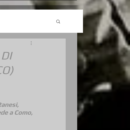
 DI
CO)
anesi, 
ede a Como, 