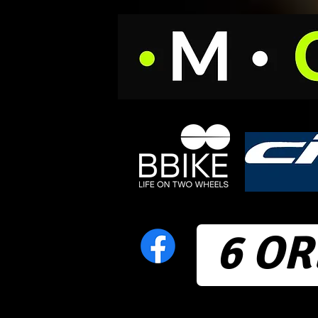
6 OR
Home
News
Calendari