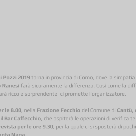
i Pozzi 2019
 torna in provincia di Como, dove la simpatia e
o Ranesi
 farà sicuramente la differenza. Così come la diffe
 sarà ricco e sorprendente, ci promette l’organizzatore.
er le 8.00
, nella 
Frazione Fecchio
 del Comune di 
Cantù
,
l 
Bar Caffecchio
, che ospiterà le operazioni di verifica t
evista per le ore 9.30
, per la quale ci si sposterà di poch
Santa Naga
.