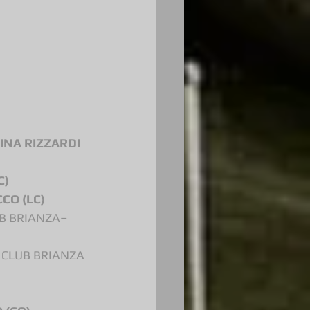
SINA RIZZARDI 
C)
CCO (LC)
B BRIANZA
– 
 CLUB BRIANZA