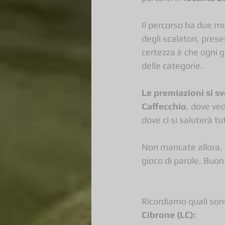
Il percorso ha due mod
degli scalatori, prese
certezza è che ogni gi
delle categorie.
Le premiazioni si s
Caffecchio
, dove ved
dove ci si saluterà t
Non mancate allora, 
gioco di parole. Buon 
Ricordiamo quali sono
Cibrone (LC):