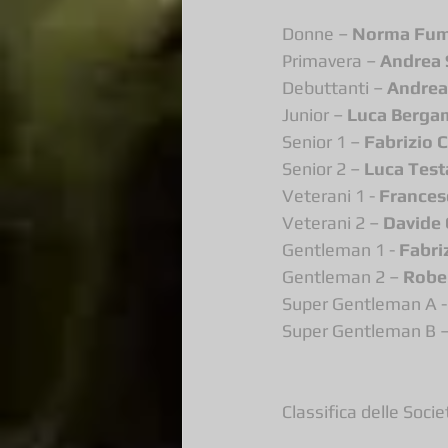
Donne – 
Norma Fum
Primavera – 
Andrea 
Debuttanti – 
Andrea
Junior – 
Luca Berga
Senior 1 – 
Fabrizio 
Senior 2 – 
Luca Test
Veterani 1 - 
Frances
Veterani 2 – 
Davide 
Gentleman 1 - 
Fabri
Gentleman 2 – 
Robe
Super Gentleman A -
Super Gentleman B –
Classifica delle Socie