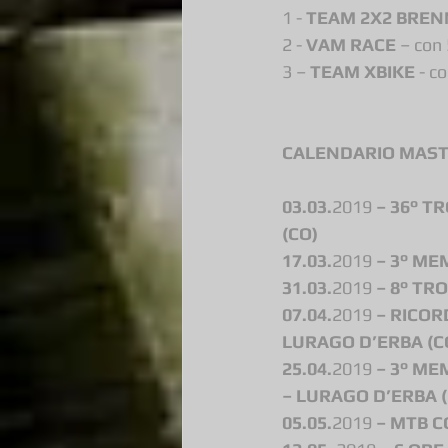
1 - 
TEAM 2X2 BRE
2 - 
VAM RACE
 – con
3 – 
TEAM XBIKE
 - c
CALENDARIO MASTE
03.03.
2019
 – 36° T
(CO)
17.03.
2019
 – 3° M
31.03.
2019
 – 8° TR
07.04.
2019
 – RICO
LURAGO D’ERBA (C
25.04.
2019
 – 3° ME
– LURAGO D’ERBA (
05.05.
2019
 – MTB 