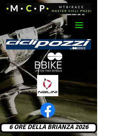
6 ORE DELLA BRIANZA 2026