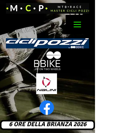
6 ORE DELLA BRIANZA 2026