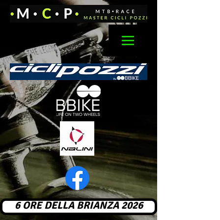
6 ORE DELLA BRIANZA 2026