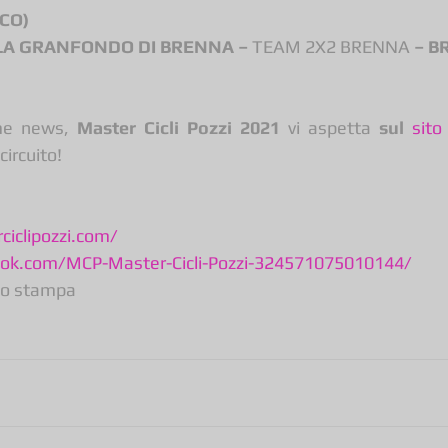
CO) 
OLA GRANFONDO DI BRENNA – 
TEAM 2X2 BRENNA
 – B
me news,
 Master Cicli Pozzi 2021
 vi aspetta 
sul 
sito
 circuito!
iclipozzi.com/
ok.com/MCP-Master-Cicli-Pozzi-324571075010144/
cio stampa