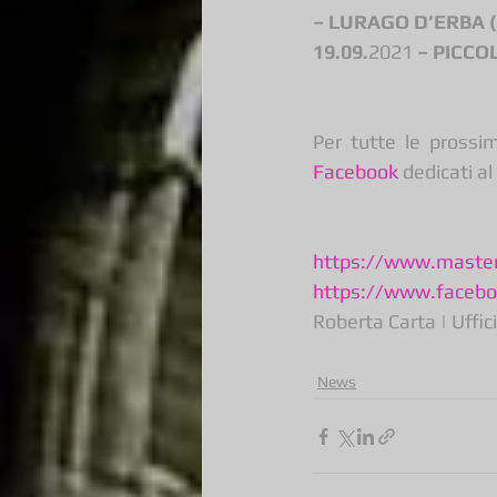
– LURAGO D’ERBA (
19.09.
2021
 – PICC
Per tutte le prossi
Facebook
 dedicati al
https://www.masterc
https://www.facebo
Roberta Carta | Uffi
News