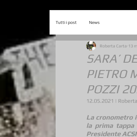
Tutti i post
News
Roberta Carta
13 
SARA’ D
PIETRO M
POZZI 20
12.05.2021 | Roberta
La cronometro in
la prima tappa 
Presidente ACSI