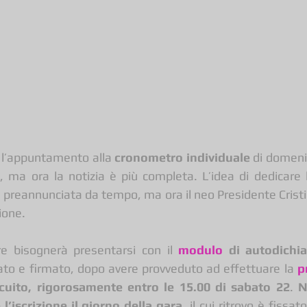
 l’appuntamento alla 
cronometro individuale
 di domeni
)
, ma ora la notizia è più completa. L’idea di dedicare l
a preannunciata da tempo, ma ora il neo Presidente Cristi
zione.
re bisognerà presentarsi con il 
modulo
 di autodichi
to e firmato, dopo avere provveduto ad effettuare la 
p
rcuito, rigorosamente entro le 15.00 di sabato 22
. 
N
 l’iscrizione il giorno della gara
, il cui ritrovo è fissat