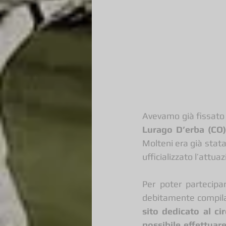
Avevamo già fissato
Lurago D’erba (CO
Molteni era già stat
ufficializzato l’attua
Per poter partecipa
debitamente compila
sito dedicato al ci
possibile effettuare