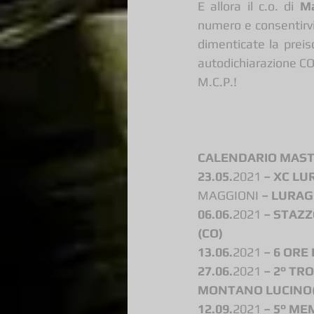
E allora il c.o. di 
Ma
numero e consentirvi 
dimenticate la preis
autodichiarazione COV
M.C.P.!
CALENDARIO MASTE
23.05.
2021
 – XC LU
MAGGIONI 
– LURAG
06.06.
2021
 – STAZZ
(CO) 
13.06.
2021
 – 6 ORE
27.06.
2021 
– 2° TR
MONTANO LUCINO(C
12.09.
2021
 – 5° ME