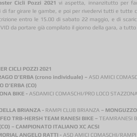
ster Cicli Pozzi 2021
 vi aspetta, innanzitutto per farv
di far girare le gambe, e poi per rivedervi tutti e tutte 
crizione entro le 15.00 di sabato 22 maggio, e di scarica
ID da portare già compilato il giorno della gara, a tutto i
R CICLI POZZI 2021
RAGO D’ERBA (crono individuale) – 
ASD AMICI COMASCH
O D’ERBA (CO)
ONA BIKE - 
ASDAMICI COMASCHI
/
PRO LOCO STAZZONA
 DELLA BRIANZA - 
RAMPI CLUB BRIANZA
 – MONGUZZO 
OFEO TRB-HERSH TEAM RANESI BIKE – 
TEAMRANESI B
O) – CAMPIONATO ITALIANO XC ACSI
MORIAL ANGELO RATTI - 
ASD AMICI COMASCHI/RAMPI