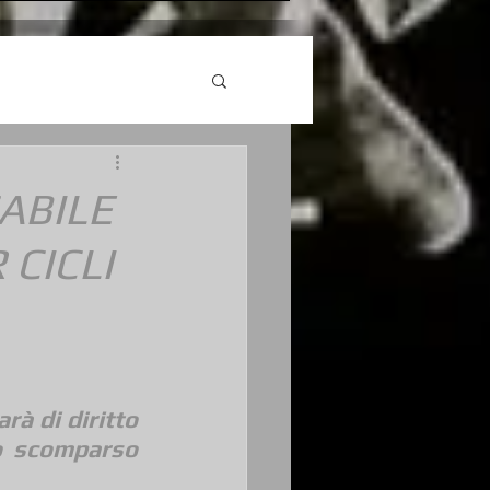
ABILE
 CICLI
à di diritto 
o scomparso 