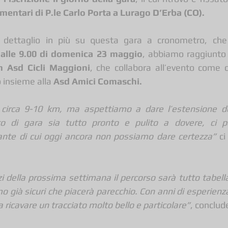
mentari di P.le Carlo Porta a Lurago D’Erba (CO).
 dettaglio in più su questa gara a cronometro, che 
 
alle 9.00 di domenica 23 maggio
, abbiamo raggiunto
 Asd Cicli Maggioni
, che collabora all’evento come c
o insieme alla 
Asd Amici Comaschi.
i circa 9-10 km, ma aspettiamo a dare l’estensione def
to di gara sia tutto pronto e pulito a dovere, ci p
iante di cui oggi ancora non possiamo dare certezza”
i della prossima settimana il percorso sarà tutto tabella
o già sicuri che piacerà parecchio. Con anni di esperienz
 a ricavare un tracciato molto bello e particolare”
, conclud