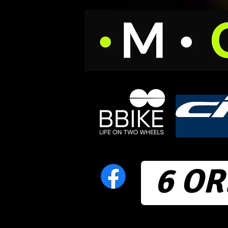
6 OR
Home
News
Calendari