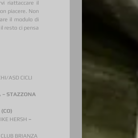
i riattaccare il 
con piacere. Non 
re il modulo di 
l resto ci pensa 
I/ASD CICLI 
 
– STAZZONA 
(CO)
IKE HERSH 
– 
 CLUB BRIANZA