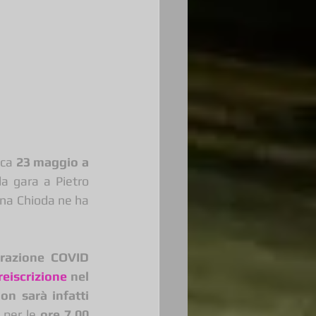
ca 
23 maggio a 
a gara a Pietro 
na Chioda ne ha 
arazione COVID
reiscrizione
 nel 
on sarà infatti 
o per le 
ore 7.00 