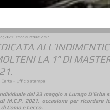
mag 2021
Tempo di lettura: 2 min
EDICATA ALL’INDIMENTIC
OLTENI LA 1^ DI MASTER
21.
 Carta – Ufficio stampa
dividuale del 23 maggio a Lurago D’Erba sar
di M.C.P. 2021, occasione per ricordare l
 di Como e Lecco. 