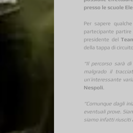
presso le scuole Ele
Per sapere qualche
partecipante partire
presidente del 
Team
della tappa di circuit
“Il percorso sarà d
malgrado il traccia
un’interessante var
Nespoli
.
“Comunque dagli iniz
eventuali prove. Siam
siamo infatti riusciti