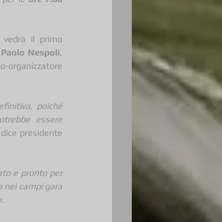
vedrà il primo 
 
Paolo Nespoli
, 
o-organizzatore 
initiva, poiché 
otrebbe essere 
 ci dice presidente 
to e pronto per 
a nei campi gara 
e.